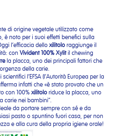
te di origine vegetale utilizzato come
 è noto per i suoi effetti benefici sulla
ggi l’efficacia dello
xilitolo
raggiunge il
ità: con
Vivident 100% Xylit
il chewing
rre
la placca, uno dei principali fattori che
orgenza della carie.
 scientifici l’EFSA (l’Autorità Europea per la
fferma infatti che «è stato provato che un
ato con 100%
xilitolo
riduce la placca, uno
lla carie nei bambini”.
ideale da portare sempre con sé e da
asi pasto o spuntino fuori casa, per non
zza e alla cura della propria igiene orale!