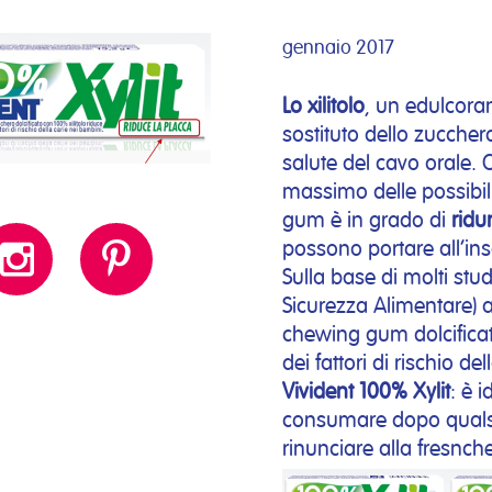
gennaio 2017
Lo xilitolo
, un edulcoran
sostituto dello zucchero,
salute del cavo orale. O
massimo delle possibil
gum è in grado di
ridu
possono portare all’ins
Sulla base di molti studi
Sicurezza Alimentare) a
chewing gum dolcific
dei fattori di rischio de
Vivident 100% Xylit
: è 
consumare dopo qualsi
rinunciare alla fresnche