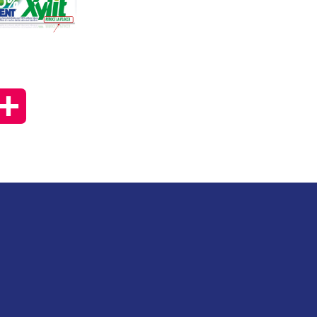
py
Condividi
k