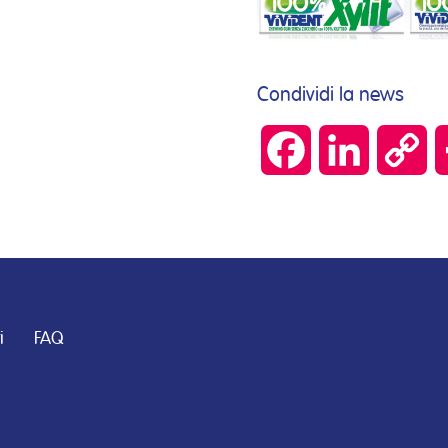
Condividi la news
Facebook
LinkedIn
Co
Lin
i
FAQ