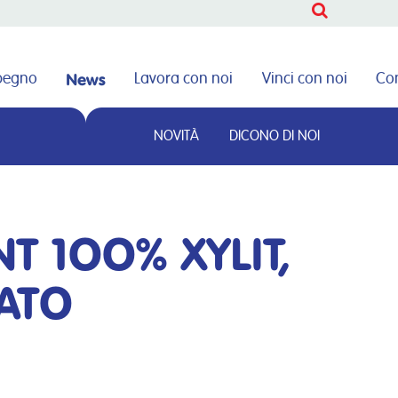
CERCA
News
mpegno
Lavora con noi
Vinci con noi
Con
NOVITÀ
DICONO DI NOI
CERCA
NT 1OO% XYLIT,
ATO