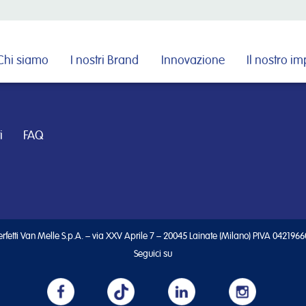
Cerca nel sito
Chi siamo
I nostri Brand
Innovazione
Il nostro i
i
FAQ
rfetti Van Melle S.p.A. – via XXV Aprile 7 – 20045 Lainate (Milano) PIVA 042196
Seguici su