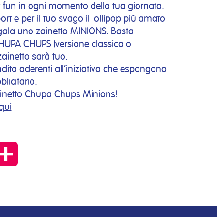
fun in ogni momento della tua giornata.
port e per il tuo svago il lollipop più amato
gala uno zainetto MINIONS. Basta
UPA CHUPS (versione classica o
zainetto sarà tuo.
ndita aderenti all’iniziativa che espongono
blicitario.
ainetto Chupa Chups Minions!
qui
py
Condividi
k