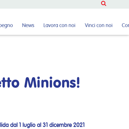
CERCA
mpegno
News
Lavora con noi
Vinci con noi
Con
CERCA
tto Minions!
ida dal 1 luglio al 31 dicembre 2021