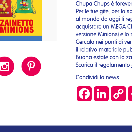
Chupa Chups è forever 
Per le tue gite, per lo s
al mondo da oggi ti re
acquistare un MEGA CH
versione Minions) e lo 
Cercalo nei punti di ve
il relativo materiale pub
Buona estate con lo z
Scarica il regolamento
Condividi la news
Facebook
LinkedIn
Co
Lin