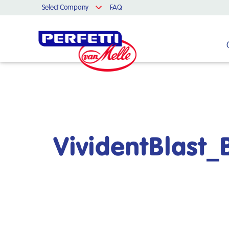
Select Company
FAQ
Cerca nel sito
VividentBlast_