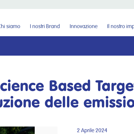
Cerca nel sito
Chi siamo
I nostri Brand
Innovazione
Il nostro i
cience Based Target
duzione delle emissi
2 Aprile 2024