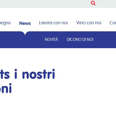
CERCA
News
mpegno
Lavora con noi
Vinci con noi
Con
NOVITÀ
DICONO DI NOI
CERCA
s i nostri
oni