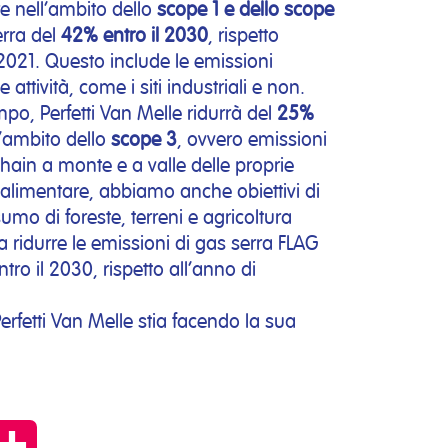
re nell’ambito dello
scope 1 e dello scope
erra del
42% entro il 2030
, rispetto
 2021. Questo include le emissioni
 attività, come i siti industriali e non.
mpo, Perfetti Van Melle ridurrà del
25%
l’ambito dello
scope 3
, ovvero emissioni
chain a monte e a valle delle proprie
 alimentare, abbiamo anche obiettivi di
umo di foreste, terreni e agricoltura
 ridurre le emissioni di gas serra FLAG
tro il 2030, rispetto all’anno di
rfetti Van Melle stia facendo la sua
py
Condividi