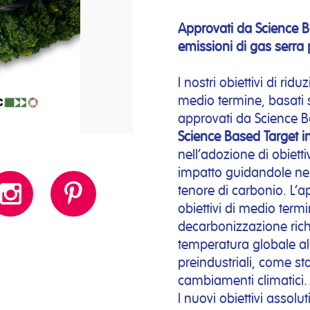
Approvati da Science 
emissioni di gas serra p
I nostri obiettivi di rid
medio termine, basati su 
approvati da Science Ba
Science Based Target init
nell’adozione di obietti
impatto guidandole ne
tenore di carbonio. L’
obiettivi di medio termin
decarbonizzazione rich
temperatura globale al 
preindustriali, come sta
cambiamenti climatici.
I nuovi obiettivi assolut