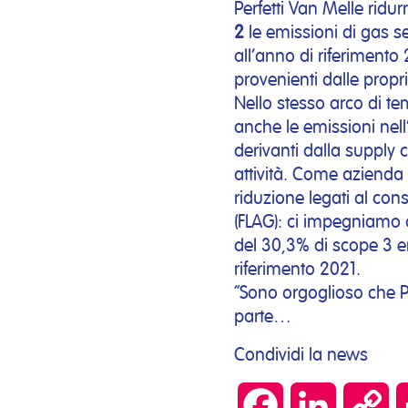
Perfetti Van Melle ridur
2
le emissioni di gas s
all’anno di riferimento
provenienti dalle proprie
Nello stesso arco di te
anche le emissioni nel
derivanti dalla supply 
attività. Come azienda
riduzione legati al cons
(FLAG): ci impegniamo a
del 30,3% di scope 3 en
riferimento 2021.
“Sono orgoglioso che Pe
parte…
Condividi la news
Facebook
LinkedIn
Co