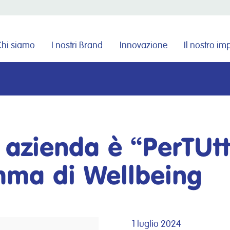
Cerca nel sito
Chi siamo
I nostri Brand
Innovazione
Il nostro i
 azienda è “PerTUtti
ma di Wellbeing
1 luglio 2024