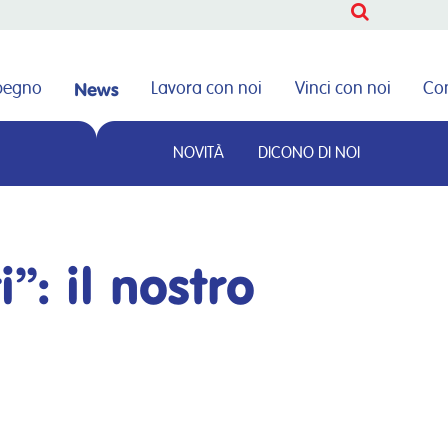
CERCA
News
mpegno
Lavora con noi
Vinci con noi
Con
NOVITÀ
DICONO DI NOI
CERCA
”: il nostro