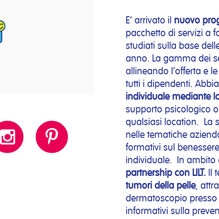
E’ arrivato il
nuovo prog
pacchetto di servizi a 
studiati sulla base dell
anno. La gamma dei ser
allineando l’offerta e le
tutti i dipendenti. Abbi
individuale mediante 
supporto psicologico onl
qualsiasi location. La 
nelle tematiche azienda
formativi sul benessere
individuale. In ambito 
partnership con LILT.
Il 
tumori della pelle
, attr
dermatoscopio presso l
informativi sulla prev