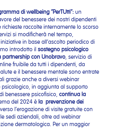
ramma di wellbeing “PerTUtti”:
un
favore del benessere dei nostri dipendenti
e richieste raccolte internamente lo scorso
vizi si modificherà nel tempo,
 iniziative in base all’ascolto periodico di
amo introdotto il
sostegno psicologico
la partnership con Unobravo
, servizio di
ine fruibile da tutti i dipendenti, da
salute e il benessere mentale sono entrate
li grazie anche a diversi webinar
 psicologico, in aggiunta al supporto
di benessere psicofisico,
continua la
tema del 2024 è
la
prevenzione dei
averso l’erogazione di visite gratuite con
e sedi aziendali, oltre ad webinar
enzione dermatologica. Per un maggior