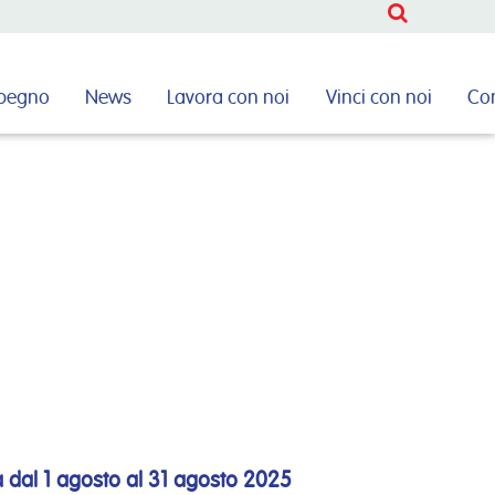
CERCA
mpegno
News
Lavora con noi
Vinci con noi
Con
CERCA
 dal 1 agosto al 31 agosto 2025