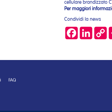
cellulare brandizzato
Per maggiori informazi
Condividi la news
Facebook
LinkedIn
Co
Lin
i
FAQ