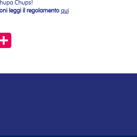
 Chupa Chups!
oni leggi il regolamento
qui
py
Condividi
k