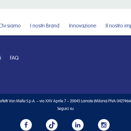
Cerca nel sito
Chi siamo
I nostri Brand
Innovazione
Il nostro i
i
FAQ
rfetti Van Melle S.p.A. – via XXV Aprile 7 – 20045 Lainate (Milano) PIVA 042196
Seguici su