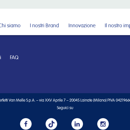
Cerca nel sito
Chi siamo
I nostri Brand
Innovazione
Il nostro i
i
FAQ
rfetti Van Melle S.p.A. – via XXV Aprile 7 – 20045 Lainate (Milano) PIVA 042196
Seguici su