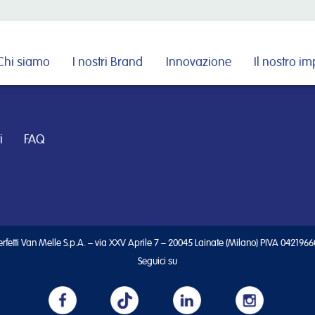
Cerca nel sito
Chi siamo
I nostri Brand
Innovazione
Il nostro i
i
FAQ
rfetti Van Melle S.p.A. – via XXV Aprile 7 – 20045 Lainate (Milano) PIVA 042196
Seguici su