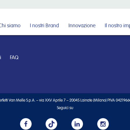
Cerca nel sito
Chi siamo
I nostri Brand
Innovazione
Il nostro i
i
FAQ
rfetti Van Melle S.p.A. – via XXV Aprile 7 – 20045 Lainate (Milano) PIVA 042196
Seguici su