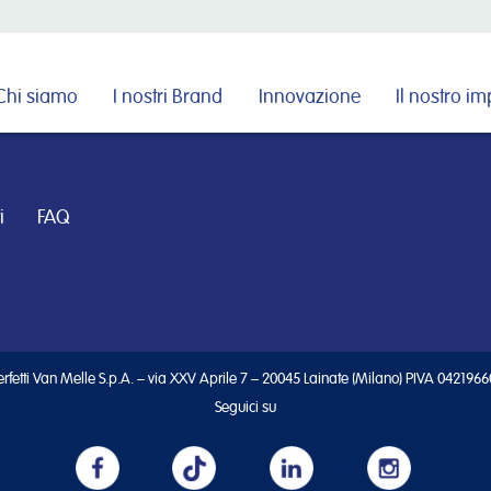
Cerca nel sito
Chi siamo
I nostri Brand
Innovazione
Il nostro i
i
FAQ
rfetti Van Melle S.p.A. – via XXV Aprile 7 – 20045 Lainate (Milano) PIVA 042196
Seguici su