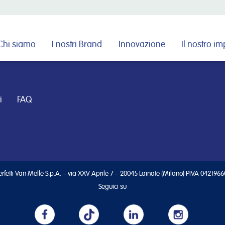
Cerca nel sito
Chi siamo
I nostri Brand
Innovazione
Il nostro i
i
FAQ
rfetti Van Melle S.p.A. – via XXV Aprile 7 – 20045 Lainate (Milano) PIVA 042196
Seguici su