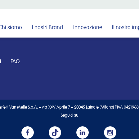
Cerca nel sito
Chi siamo
I nostri Brand
Innovazione
Il nostro i
i
FAQ
rfetti Van Melle S.p.A. – via XXV Aprile 7 – 20045 Lainate (Milano) PIVA 042196
Seguici su