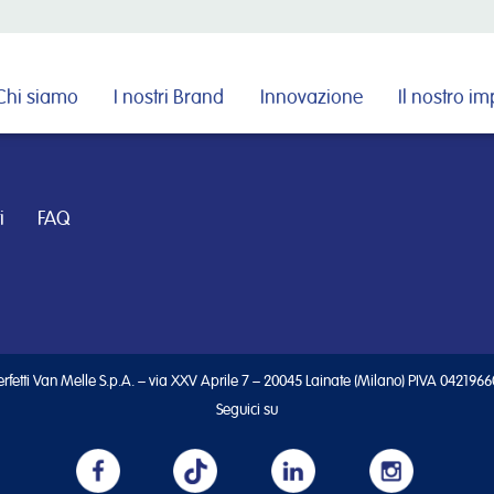
Cerca nel sito
Chi siamo
I nostri Brand
Innovazione
Il nostro i
i
FAQ
rfetti Van Melle S.p.A. – via XXV Aprile 7 – 20045 Lainate (Milano) PIVA 042196
Seguici su