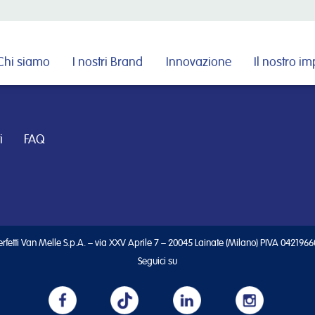
Cerca nel sito
Chi siamo
I nostri Brand
Innovazione
Il nostro i
i
FAQ
rfetti Van Melle S.p.A. – via XXV Aprile 7 – 20045 Lainate (Milano) PIVA 042196
Seguici su