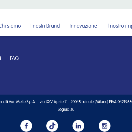
Cerca nel sito
Chi siamo
I nostri Brand
Innovazione
Il nostro i
i
FAQ
rfetti Van Melle S.p.A. – via XXV Aprile 7 – 20045 Lainate (Milano) PIVA 042196
Seguici su