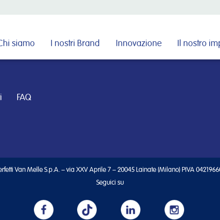
Cerca nel sito
Chi siamo
I nostri Brand
Innovazione
Il nostro i
i
FAQ
rfetti Van Melle S.p.A. – via XXV Aprile 7 – 20045 Lainate (Milano) PIVA 042196
Seguici su