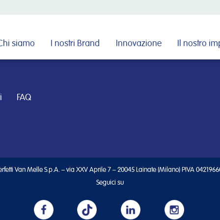
Cerca nel sito
Chi siamo
I nostri Brand
Innovazione
Il nostro i
i
FAQ
rfetti Van Melle S.p.A. – via XXV Aprile 7 – 20045 Lainate (Milano) PIVA 042196
Seguici su