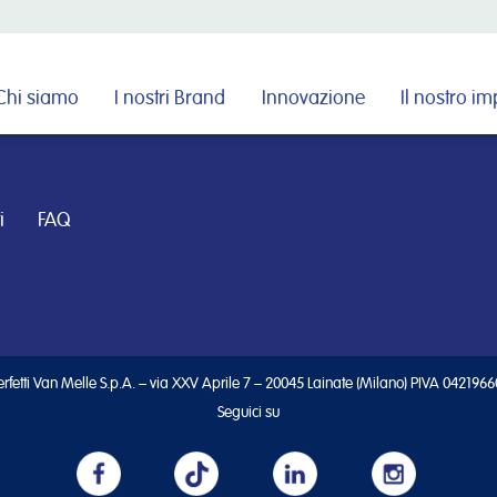
Cerca nel sito
Chi siamo
I nostri Brand
Innovazione
Il nostro i
i
FAQ
rfetti Van Melle S.p.A. – via XXV Aprile 7 – 20045 Lainate (Milano) PIVA 042196
Seguici su