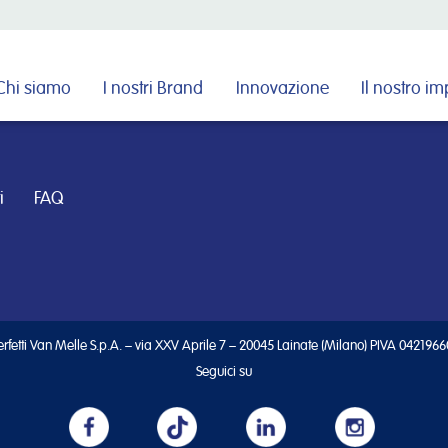
Cerca nel sito
Chi siamo
I nostri Brand
Innovazione
Il nostro i
i
FAQ
rfetti Van Melle S.p.A. – via XXV Aprile 7 – 20045 Lainate (Milano) PIVA 042196
Seguici su