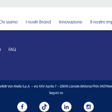
Cerca nel sito
Chi siamo
I nostri Brand
Innovazione
Il nostro i
i
FAQ
rfetti Van Melle S.p.A. – via XXV Aprile 7 – 20045 Lainate (Milano) PIVA 042196
Seguici su