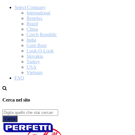
Select Company
International
Benelux
Brazil
China
Czech Republic
India
Gum Base
Look-O-Look
Slovakia
Turkey
USA
Vietnam
FAQ
Cerca nel sito
Cerca