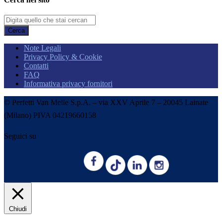
Cerca
Note Legali
Privacy Policy & Cookie
Contatti
FAQ
Informativa privacy fornitori
© Perfetti Van Melle S.p.A. – via XXV Aprile 7 – 20045 Lainate
(Milano) PIVA 04219660158
Seguici su
Chiudi