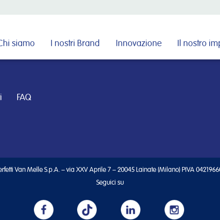
Cerca nel sito
Chi siamo
I nostri Brand
Innovazione
Il nostro i
i
FAQ
rfetti Van Melle S.p.A. – via XXV Aprile 7 – 20045 Lainate (Milano) PIVA 042196
Seguici su