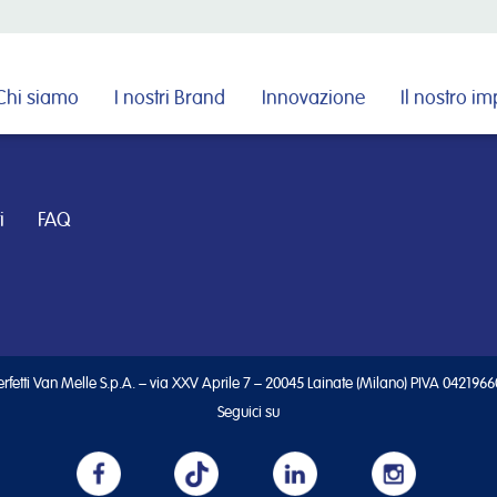
Cerca nel sito
Chi siamo
I nostri Brand
Innovazione
Il nostro i
i
FAQ
rfetti Van Melle S.p.A. – via XXV Aprile 7 – 20045 Lainate (Milano) PIVA 042196
Seguici su