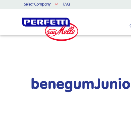
Select Company
FAQ
Cerca nel sito
benegumJunio